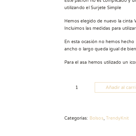
Este patrón no es complicado y ú
utilizando el Surjete Simple
Hemos elegido de nuevo la cinta W
Incluimos las medidas para utiliza
En esta ocasión no hemos hecho m
ancho o largo queda igual de bien
Para el asa hemos utilizado un ico
Añadir al carr
Patrón
Bolso
Ibiza
cantidad
Categorías:
Bolsos
,
TrendyKnit