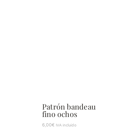
Patrón bandeau
fino ochos
6,00
€
IVA incluído