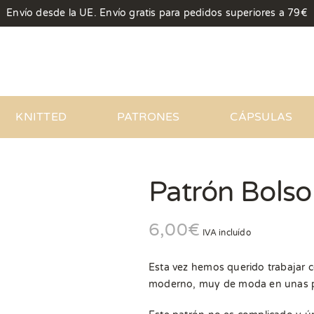
Envío desde la UE. Envío gratis para pedidos superiores a 79€
KNITTED
PATRONES
CÁPSULAS
Patrón Bolso
6,00
€
IVA incluído
Esta vez hemos querido trabajar c
moderno, muy de moda en unas po