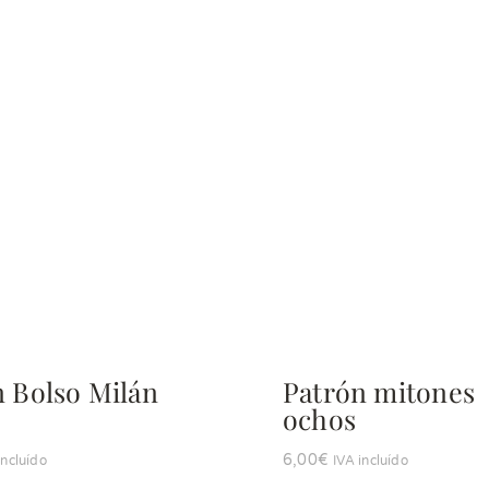
n Bolso Milán
Patrón mitones
ochos
6,00
€
incluído
IVA incluído