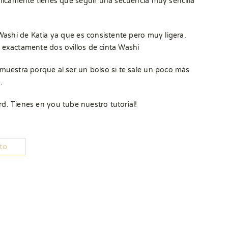
nicamente tienes que seguir una secuencia muy sencilla
ashi de Katia ya que es consistente pero muy ligera.
r exactamente dos ovillos de cinta Washi
uestra porque al ser un bolso si te sale un poco más
.
rd. Tienes en you tube nuestro tutorial!
ito