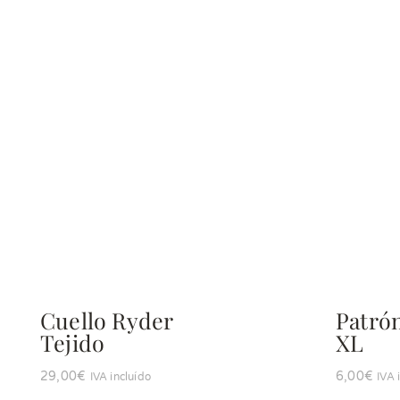
Cuello Ryder
Patró
Tejido
XL
29,00
€
6,00
€
IVA incluído
IVA 