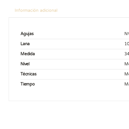
Información adicional
Agujas
Nº
Lana
10
Medida
34
Nivel
M
Técnicas
Mo
Tiempo
Má