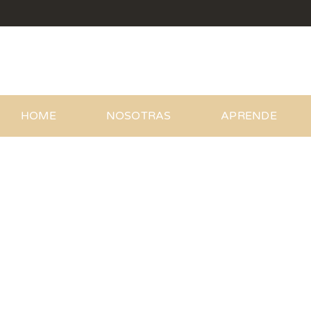
Saltar
al
contenido
HOME
NOSOTRAS
APRENDE