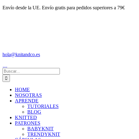
Saltar
Envío desde la UE. Envío gratis para pedidos superiores a 79€
al
contenido
hola@knitandco.es
Buscar:
HOME
NOSOTRAS
APRENDE
TUTORIALES
BLOG
KNITTED
PATRONES
BABYKNIT
TRENDYKNIT