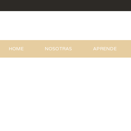
Saltar
al
contenido
HOME
NOSOTRAS
APRENDE