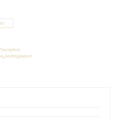
ito
TrendyKnit
no
,
knittingpattern