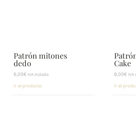
Patrón mitones
Patró
dedo
Cake
6,00
€
8,00
€
IVA incluído
IVA 
Ir al producto
Ir al prod