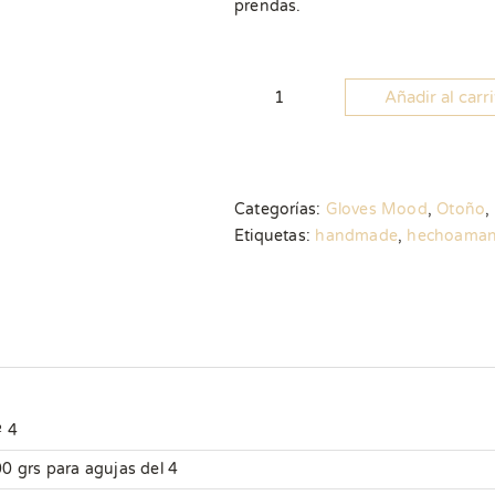
prendas.
Añadir al carr
Patrón
Mitones
Ochitos
cantidad
Categorías:
Gloves Mood
,
Otoño
,
Etiquetas:
handmade
,
hechoama
 4
0 grs para agujas del 4