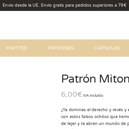
Envío desde la UE. Envío gratis para pedidos superiores a 79€
KNITTED
PATRONES
CÁPSULAS
Patrón Miton
6,00
€
IVA incluído
¿Ya dominas el derecho y revés y
con estos falsos ochitos que hem
de tejer y te abren un mundo de p