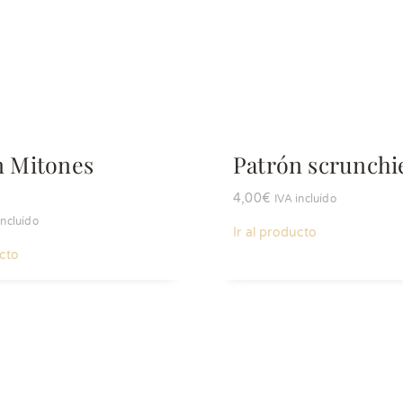
n Mitones
Patrón scrunchi
4,00
€
IVA incluído
incluído
Ir al producto
ucto