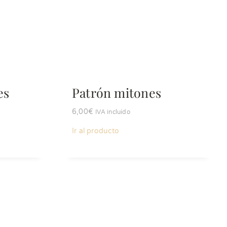
es
Patrón mitones
6,00
€
IVA incluído
Ir al producto