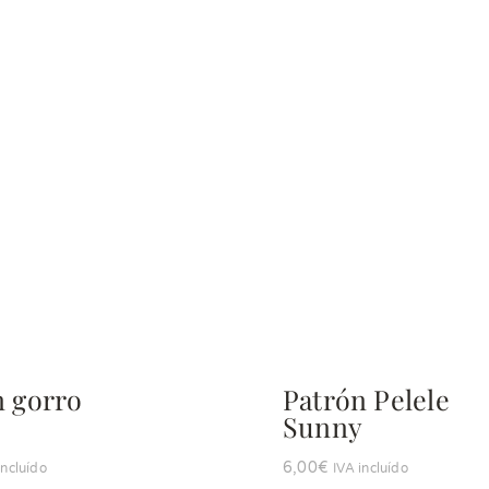
n gorro
Patrón Pelele
Sunny
6,00
€
incluído
IVA incluído