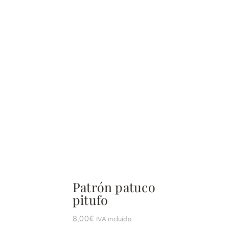
Patrón patuco
pitufo
8,00
€
IVA incluído