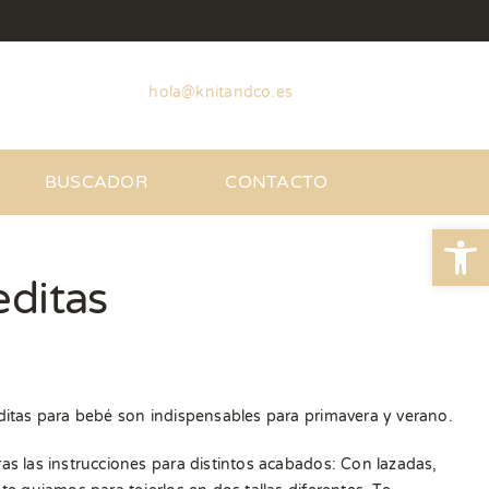
hola@knitandco.es
BUSCADOR
CONTACTO
Abrir
editas
itas para bebé son indispensables para primavera y verano.
s las instrucciones para distintos acabados: Con lazadas,