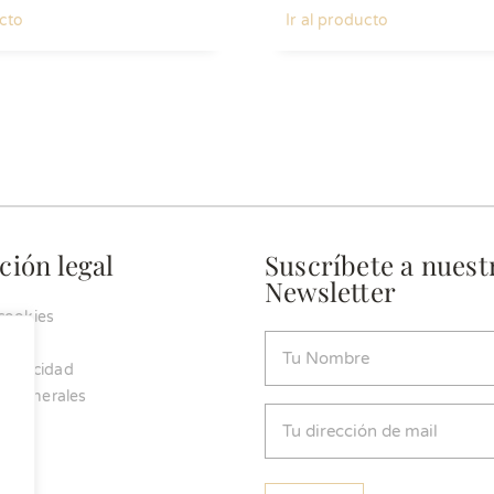
ucto
Ir al producto
ción legal
Suscríbete a nuest
Newsletter
 cookies
Nombre
 privacidad
(Obligatorio)
s generales
Email
(Obligatorio)