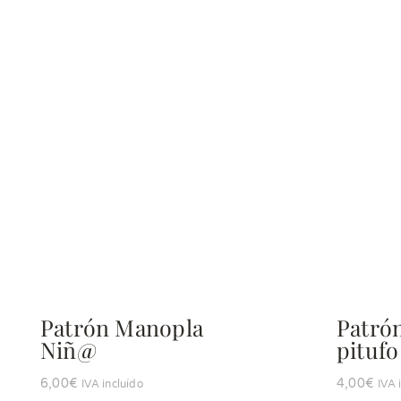
Patrón Manopla
Patró
Niñ@
pitufo
6,00
€
4,00
€
IVA incluído
IVA 