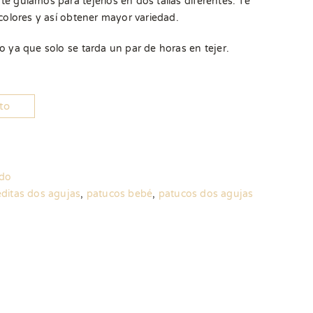
e guiamos para tejerlos en dos tallas diferentes. Te
colores y así obtener mayor variedad.
o ya que solo se tarda un par de horas en tejer.
ito
ido
ditas dos agujas
,
patucos bebé
,
patucos dos agujas