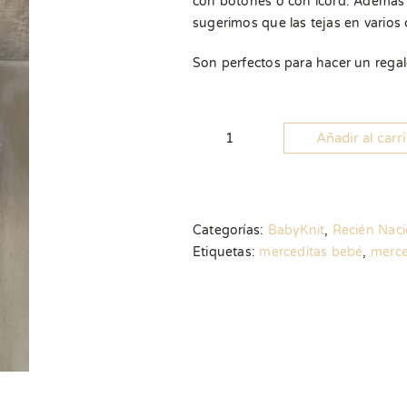
con botones o con icord. Además t
sugerimos que las tejas en varios 
Son perfectos para hacer un regal
Añadir al carr
Patrón
Merceditas
cantidad
Categorías:
BabyKnit
,
Recién Nac
Etiquetas:
merceditas bebé
,
merce