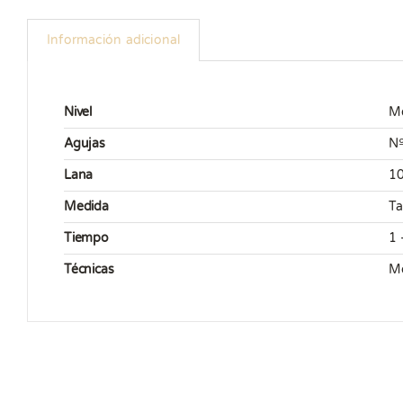
Información adicional
Nivel
M
Agujas
Nº
Lana
10
Medida
Ta
Tiempo
1 
Técnicas
Mo