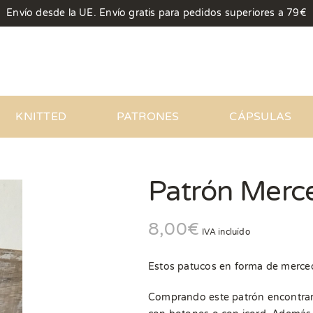
Envío desde la UE. Envío gratis para pedidos superiores a 79€
KNITTED
PATRONES
CÁPSULAS
Patrón Merc
8,00
€
IVA incluído
Estos patucos en forma de merced
Comprando este patrón encontrara