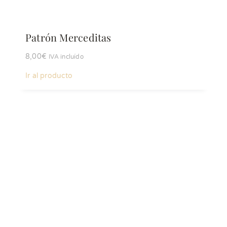
Patrón Merceditas
8,00
€
IVA incluído
Ir al producto