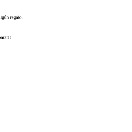
algún regalo.
arar!!