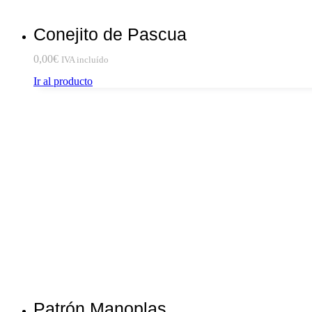
Conejito de Pascua
0,00
€
IVA incluído
Ir al producto
Patrón Manoplas