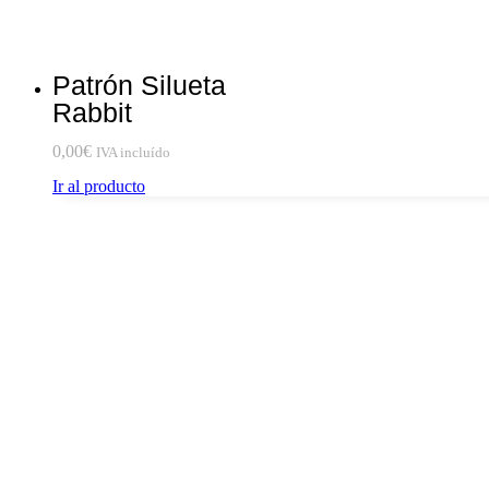
Patrón Silueta
Rabbit
0,00
€
IVA incluído
Ir al producto