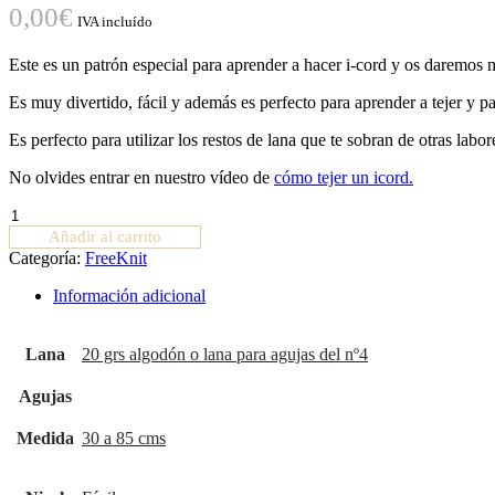
0,00
€
IVA incluído
Este es un patrón especial para aprender a hacer i-cord y os daremos m
Es muy divertido, fácil y además es perfecto para aprender a tejer y p
Es perfecto para utilizar los restos de lana que te sobran de otras la
No olvides entrar en nuestro vídeo de
cómo tejer un icord.
Patrón
Icord
Añadir al carrito
cantidad
Categoría:
FreeKnit
Información adicional
Lana
20 grs algodón o lana para agujas del nº4
Agujas
Medida
30 a 85 cms