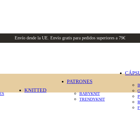
Envío desde la UE. Envío gratis para pedidos superiores a 79€
CÁPS
PATRONES
KNITTED
ES
BABYKNIT
P
TRENDYKNIT
R
F