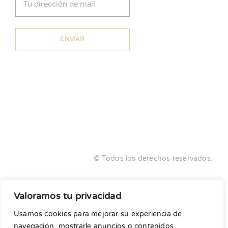
(Obligatorio)
© Todos los derechos reservados.
Diseño y desarrollo:
Agencia Adhoc
Valoramos tu privacidad
No está permitida la venta de nuestros patrones ni su
Usamos cookies para mejorar su experiencia de
reproducción o distribución en ningún formato ni
navegación, mostrarle anuncios o contenidos