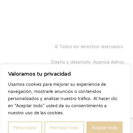
© Todos los derechos reservados.
Diseño y desarrollo:
Agencia Adhoc
Valoramos tu privacidad
No está permitida la venta de nuestros patrones ni su
Usamos cookies para mejorar su experiencia de
reproducción o distribución en ningún formato ni
navegación, mostrarle anuncios o contenidos
alterando los patrones. Son para uso únicamente
personalizados y analizar nuestro tráfico. Al hacer clic
privado.
en “Aceptar todo” usted da su consentimiento a
nuestro uso de las cookies.
Personalizar
Rechazar todo
Aceptar todo