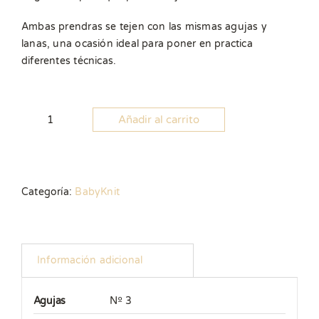
Ambas prendras se tejen con las mismas agujas y
lanas, una ocasión ideal para poner en practica
diferentes técnicas.
Añadir al carrito
Pack
Vestido
y
Sandalia
Categoría:
BabyKnit
Sunny
cantidad
Información adicional
Agujas
Nº 3