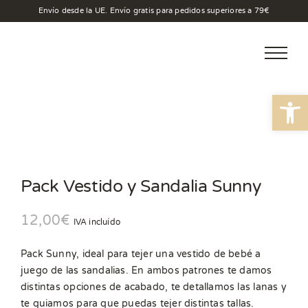
Saltar
Envío desde la UE. Envío gratis para pedidos superiores a 79€
al
contenido
Abrir
Pack Vestido y Sandalia Sunny
12,00
€
IVA incluído
Pack Sunny, ideal para tejer una vestido de bebé a
juego de las sandalias. En ambos patrones te damos
distintas opciones de acabado, te detallamos las lanas y
te guiamos para que puedas tejer distintas tallas.