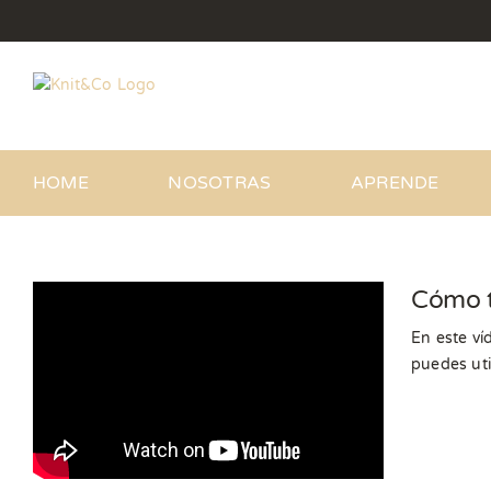
Saltar
al
contenido
HOME
NOSOTRAS
APRENDE
Cómo t
En este ví
puedes uti