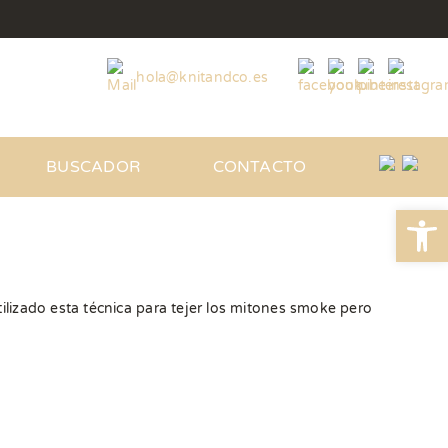
hola@knitandco.es
BUSCADOR
CONTACTO
Abrir
izado esta técnica para tejer los mitones smoke pero