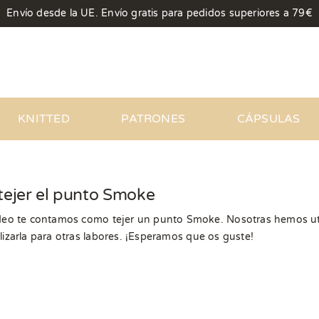
Envío desde la UE. Envío gratis para pedidos superiores a 79€
KNITTED
PATRONES
CÁPSULAS
ejer el punto Smoke
deo te contamos como tejer un punto Smoke. Nosotras hemos util
lizarla para otras labores. ¡Esperamos que os guste!