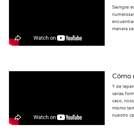
Siempre es
numerosas
encuentras
manera sen
Cómo r
Y de repen
varias for
caso, noso
mismo tama
nuestro ca