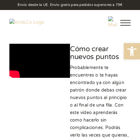
Saltar
Envío desde la UE. Envío gratis para pedidos superiores a 79€
al
contenido
Abrir
Cómo crear
nuevos puntos
Probablemente te
encuentres o te hayas
encontrado ya con algún
patrón donde debas crear
nuevos puntos al principio
o al final de una fila. Con
este vídeo aprenderás
como hacerlo sin
complicaciones. Podrás
verlo las veces que quieras,