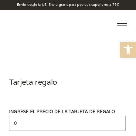
Saltar
Envío desde la UE. Envío gratis para pedidos superiores a 79€
al
contenido
Abrir
Tarjeta regalo
INGRESE EL PRECIO DE LA TARJETA DE REGALO