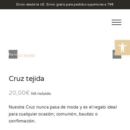
Saltar
Envío desde la UE. Envío gratis para pedidos superiores a 79€
al
contenido
Abrir
Previous
Next
Cruz tejida
20,00
€
IVA incluído
Nuestra Cruz nunca pasa de moda y es el regalo ideal
para cualquier ocasión; comunión, bautizo o
confirmación.