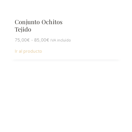
Conjunto Ochitos
Tejido
Rango
75,00
€
-
85,00
€
IVA incluído
de
Ir al producto
precios:
desde
75,00€
hasta
85,00€