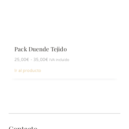
Pack Duende Tejido
Rango
25,00
€
-
35,00
€
IVA incluído
de
Ir al producto
precios:
desde
25,00€
hasta
35,00€
Contacto