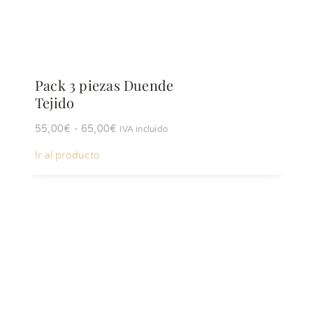
Pack 3 piezas Duende
Tejido
Rango
55,00
€
-
65,00
€
IVA incluído
de
Ir al producto
precios:
desde
55,00€
hasta
65,00€