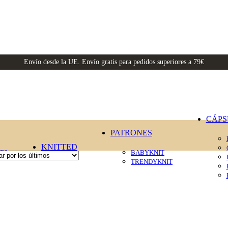
Envío desde la UE. Envío gratis para pedidos superiores a 79€
CÁPS
PATRONES
KNITTED
ES
BABYKNIT
TRENDYKNIT