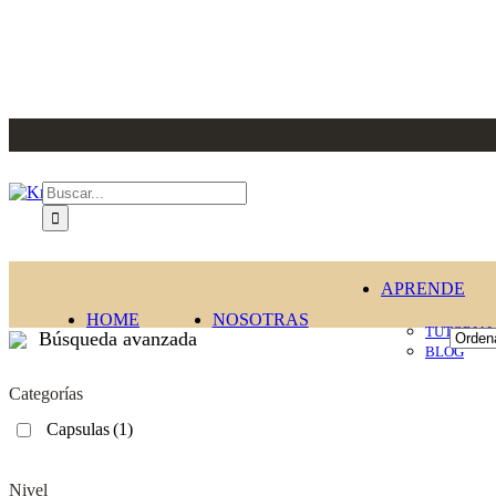
Saltar
al
contenido
Buscar:
APRENDE
HOME
NOSOTRAS
TUTORIAL
Búsqueda avanzada
BLOG
Categorías
Capsulas
(1)
Nivel