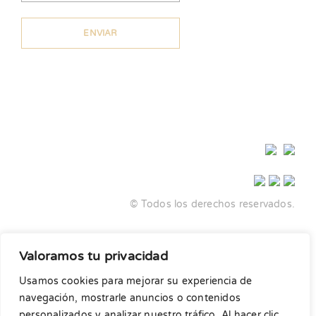
© Todos los derechos reservados.
Diseño y desarrollo:
Agencia Adhoc
Valoramos tu privacidad
No está permitida la venta de nuestros patrones ni su
Usamos cookies para mejorar su experiencia de
reproducción o distribución en ningún formato ni
navegación, mostrarle anuncios o contenidos
alterando los patrones. Son para uso únicamente
personalizados y analizar nuestro tráfico. Al hacer clic