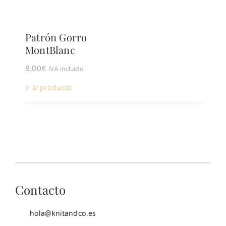
Patrón Gorro
MontBlanc
8,00
€
IVA incluído
Ir al producto
Contacto
hola@knitandco.es