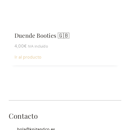
Duende Booties 🇬🇧
4,00
€
IVA incluído
Ir al producto
Contacto
hola@knitandco.es