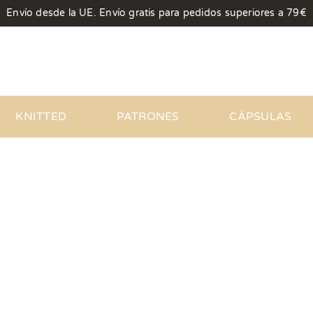
Envío desde la UE. Envío gratis para pedidos superiores a 79€
KNITTED
PATRONES
CÁPSULAS