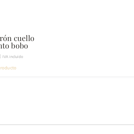
rón cuello
nto bobo
€
IVA incluído
 producto